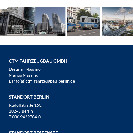
CTM FAHRZEUGBAU GMBH
Dietmar Massino
Marius Massino
E
info(at)ctm-fahrzeugbau-berlin.de
STANDORT BERLIN
Rudolfstraße 16C
10245 Berlin
T
030 9439704-0
STANDORT BESTENSEE